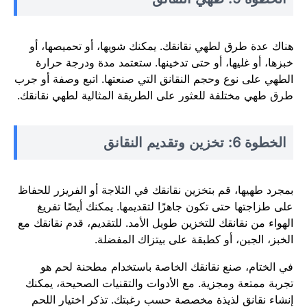
هناك عدة طرق لطهي نقانقك. يمكنك شويها، أو تحميصها، أو
خبزها، أو غليها، أو حتى تدخينها. ستعتمد مدة ودرجة حرارة
الطهي على نوع وحجم النقانق التي صنعتها. اتبع وصفة أو جرب
طرق طهي مختلفة للعثور على الطريقة المثالية لطهي نقانقك.
الخطوة 6: تخزين وتقديم النقانق
بمجرد طهيها، قم بتخزين نقانقك في الثلاجة أو الفريزر للحفاظ
على طزاجتها حتى تكون جاهزًا لتقديمها. يمكنك أيضًا تفريغ
الهواء من نقانقك للتخزين طويل الأمد. للتقديم، قدم نقانقك مع
الخبز، الجبن، أو كطبقة على بيتزاك المفضلة.
في الختام، صنع نقانقك الخاصة باستخدام مطحنة لحم هو
تجربة ممتعة ومجزية. مع الأدوات والتقنيات الصحيحة، يمكنك
إنشاء نقانق لذيذة مخصصة حسب رغبتك. تذكر اختيار اللحم