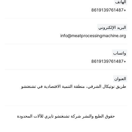
الهاتف
+8619139761487
Whatsapp
البريد الإلكتروني
info@meatprocessingmachine.org
Email
واتساب
Wechat
+8619139761487
Chat
العنوان
طريق نوتيكال الشرقي، منطقة التنمية الاقتصادية في تشنغتشو
حقوق الطبع والنشر شركة تشنغتشو تايزي للآلات المحدودة