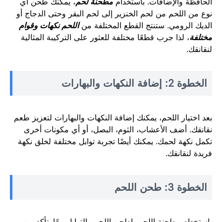
الحافظة والإضافات. باستخدام
مطحنة لحم
، يمكنك طحن أي
نوع من اللحم من لحم الخنزير إلى لحم البقر وحتى الدجاج أو
الديك الرومي. ستنتج القطع المختلفة من
اللحم نكهات وقوام
مختلفة
، لذا جرب قطعًا مختلفة للعثور على التركيبة المثالية
لنقانقك.
الخطوة 2: إضافة النكهات والبهارات
بعد اختيار اللحم، يمكنك إضافة النكهات والبهارات لتعزيز طعم
نقانقك. أضف الأعشاب، الثوم، البصل، أو أي مكونات أخرى
تكمل نكهة لحمك. يمكنك أيضًا تجربة توابل مختلفة لخلق نكهة
فريدة لنقانقك.
الخطوة 3: طحن اللحم
باستخدام مطحنة اللحم، اطحن اللحم والتوابل معًا. تأكد من