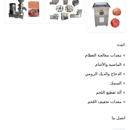
الفئة
> معدات معالجة العظام
> الماشية والأغنام
> الدجاج والديك الرومي
> السمك
> آلة تقطيع اللحم
> معدات تجفيف اللحم
اتصل بنا