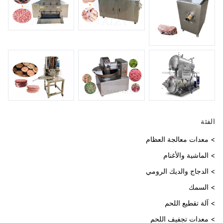
الفئة
> معدات معالجة العظام
> الماشية والأغنام
> الدجاج والديك الرومي
> السمك
> آلة تقطيع اللحم
> معدات تجفيف اللحم