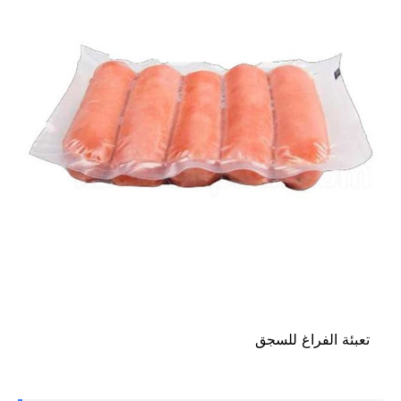
تعبئة الفراغ للسجق