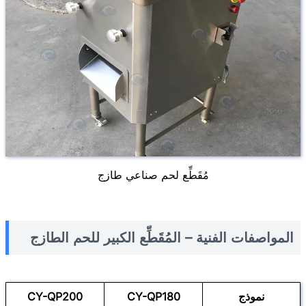
مُقَطِّع لحم صناعي طازج
المواصفات الفنية – المُقَطِّع الكبير للحم الطازج
نموذج
CY-QP180
CY-QP200