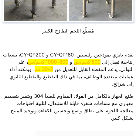
مُقطّع اللحم الطازج الكبير
تقدم تايزي نموذجين رئيسيين: CY-QP180 و CY-QP200، بسعات
إنتاجية تصل إلى
500 كجم/س
و
800–1000 كجم/س
،
على
التوالي. يدعم المقطع القابل للتعديل من
2–30 مم
، ويمكنه أداء
عمليات متعددة الوظائف، بما في ذلك التقطيع والتقطيع الثانوي
إلى شرائح.
صُنع الجهاز بالكامل من الفولاذ المقاوم للصدأ 304 ويتميز بتصميم
معياري مع مسافات شفرة قابلة للاستبدال، لتلبية احتياجات
معالجة اللحوم على نطاق واسع وتحسين الكفاءة وتوحيد المنتج
بشكل كبير.