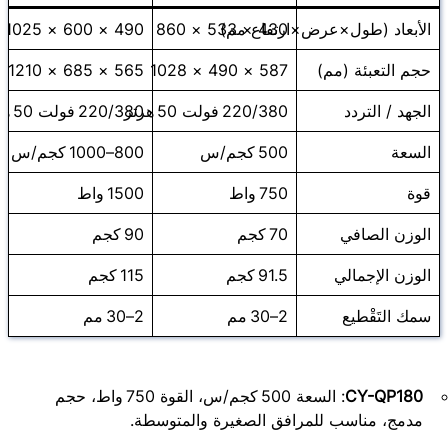
430 × 533 × 860
الأبعاد (طول×عرض×ارتفاع مم)
490 × 600 × 1025
حجم التعبئة (مم)
587 × 490 × 1028
565 × 685 × 1210
الجهد / التردد
220/380 فولت 50 هرتز
220/380 فولت 50 هرتز
السعة
500 كجم/س
800–1000 كجم/س
قوة
750 واط
1500 واط
الوزن الصافي
70 كجم
90 كجم
الوزن الإجمالي
91.5 كجم
115 كجم
سمك التَقْطيع
2–30 مم
2–30 مم
CY-QP180
: السعة 500 كجم/س، القوة 750 واط، حجم
مدمج، مناسب للمرافق الصغيرة والمتوسطة.