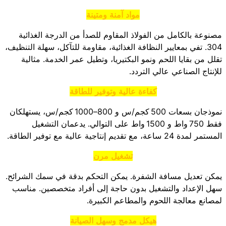
مواد آمنة ومتينة
مصنوعة بالكامل من الفولاذ المقاوم للصدأ من الدرجة الغذائية
304. تفي بمعايير النظافة الغذائية، مقاومة للتآكل، سهلة التنظيف،
تقلل من بقايا اللحم ونمو البكتيريا، وتطيل عمر الخدمة. مثالية
للإنتاج الصناعي عالي التردد.
كفاءة عالية وتوفير للطاقة
نموذجان بسعات 500 كجم/س و 800–1000 كجم/س، يستهلكان
فقط 750 واط و 1500 واط على التوالي. يدعمان التشغيل
المستمر لمدة 24 ساعة، مع تقديم إنتاجية عالية مع توفير الطاقة.
تشغيل مرن
يمكن تعديل مسافة الشفرة. يمكن التحكم بدقة في سمك الشرائح.
سهل الإعداد والتشغيل بدون حاجة إلى أفراد متخصصين. مناسب
لمصانع معالجة اللحوم والمطاعم الكبيرة.
هيكل مدمج وسهل الصيانة