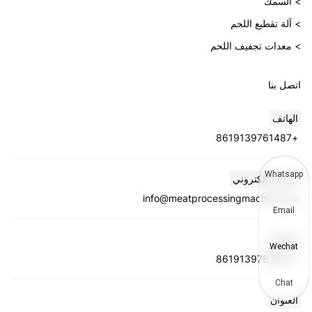
> السمك
> آلة تقطيع اللحم
> معدات تجفيف اللحم
اتصل بنا
الهاتف
+8619139761487
Whatsapp
البريد الإلكتروني
info@meatprocessingmachine.org
Email
واتساب
Wechat
+8619139761487
Chat
العنوان