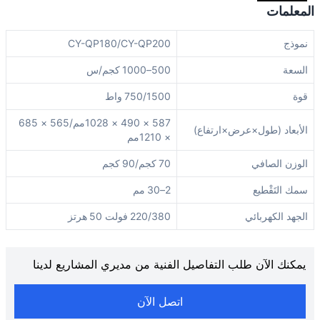
المعلمات
نموذج
CY-QP180/CY-QP200
السعة
500–1000 كجم/س
قوة
750/1500 واط
587 × 490 × 1028مم/565 × 685
الأبعاد (طول×عرض×ارتفاع)
× 1210مم
الوزن الصافي
70 كجم/90 كجم
سمك التَقْطيع
2–30 مم
الجهد الكهربائي
220/380 فولت 50 هرتز
يمكنك الآن طلب التفاصيل الفنية من مديري المشاريع لدينا
اتصل الآن