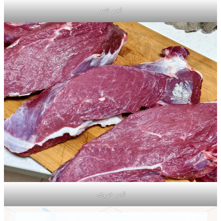
لحم غنم
لحم خروف