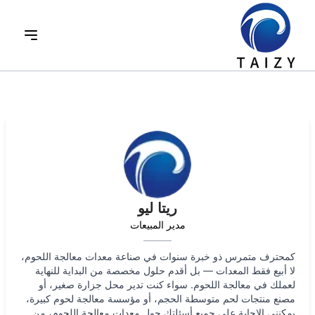
ريتا ليو
مدير المبيعات
كمحترف متمرس ذو خبرة سنوات في صناعة معدات معالجة اللحوم،
لا أبيع فقط المعدات — بل أقدم حلول مخصصة من البداية للنهاية
لعملك في معالجة اللحوم. سواء كنت تدير محل جزارة صغير، أو
مصنع منتجات لحم متوسطة الحجم، أو مؤسسة معالجة لحوم كبيرة،
يمكنني الإجابة على جميع أسئلتك حول معدات معالجة اللحوم، من