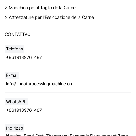
> Macchina per il Taglio della Carne
> Attrezzature per l'Essiccazione della Carne
CONTATTACI
Telefono
+8619139761487
Whatsapp
E-mail
info@meatprocessingmachine.org
Email
WhatsAPP
Wechat
+8619139761487
Chat
Indirizzo
Nautical Road East, Zhengzhou Economic Development Zone