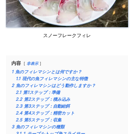
スノーフレークフィレ
内容
非表示
1
魚のフィレマシンとは何ですか？
1.1
現代の魚フィレマシンの主な特徴
2
魚のフィレマシンはどう動作しますか？
2.1
第1ステップ：準備
2.2
第2ステップ：積み込み
2.3
第3ステップ：自動給餌
2.4
第4ステップ：精密カット
2.5
第5ステップ：収集
3
魚のフィレマシンの種類
3.1
1. テーブルトップ魚スライサー