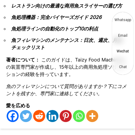
レストラン向けの最適な商用魚スライサーの選び方
魚処理機器：完全バイヤーズガイド 2026
Whatsapp
魚処理ラインの自動化のトップ10の利点
Email
魚フィレマシンのメンテナンス：日次、週次、月次
チェックリスト
Wechat
著者について：
このガイドは、Taizy Food Machinery
の装置専門家が作成し、15年以上の商用魚処理ソリュー
Chat
ションの経験を持っています。
魚のフィレマシンについて質問がありますか？下にコメ
ントを残すか、専門家に連絡してください。
愛を広める