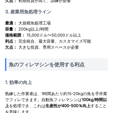
欠点：
初期投資が高く、訓練が必要
3. 産業用魚処理ライン
最適：
大規模魚処理工場
容量：
200kg以上/時間
価格範囲：
15,000ドル〜50,000ドル以上
利点：
完全統合、最大容量、カスタマイズ可能
欠点：
大きな投資、専用スペースが必要
魚のフィレマシンを使用する利点
1. 効率の向上
熟練した作業者は、1時間あたり約15-20kgの魚を手作業
でフィレできます。自動魚フィレマシンは
100kg/時間以
上
を処理でき、これは
生産性が400-500％向上
すること
を意味します。