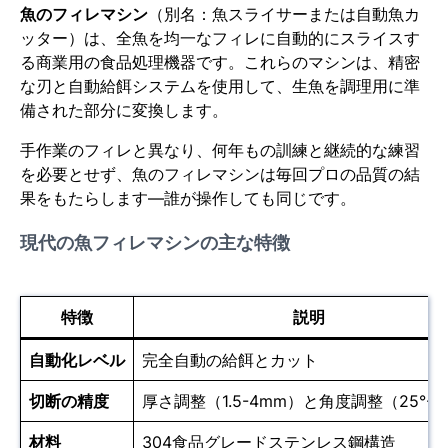
魚のフィレマシン
（別名：魚スライサーまたは自動魚カ
ッター）は、全魚を均一なフィレに自動的にスライスす
る商業用の食品処理機器です。これらのマシンは、精密
な刃と自動給餌システムを使用して、生魚を調理用に準
備された部分に変換します。
手作業のフィレと異なり、何年もの訓練と継続的な練習
を必要とせず、魚のフィレマシンは毎回プロの品質の結
果をもたらします—誰が操作しても同じです。
現代の魚フィレマシンの主な特徴
特徴
説明
自動化レベル
完全自動の給餌とカット
切断の精度
厚さ調整（1.5-4mm）と角度調整（25°-4
材料
304食品グレードステンレス鋼構造