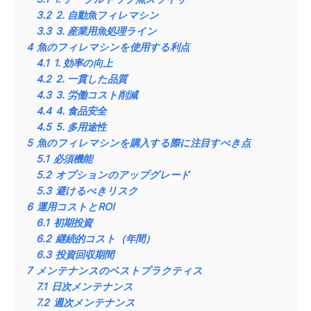
3.2
2. 自動魚フィレマシン
3.3
3. 産業用魚処理ライン
4
魚のフィレマシンを使用する利点
4.1
1. 効率の向上
4.2
2. 一貫した品質
4.3
3. 労働コスト削減
4.4
4. 食品安全
4.5
5. 多用途性
5
魚のフィレマシンを購入する際に注目すべき点
5.1
必須機能
5.2
オプションのアップグレード
5.3
避けるべきリスク
6
運用コストとROI
6.1
初期投資
6.2
継続的コスト（年間）
6.3
投資回収期間
7
メンテナンスのベストプラクティス
7.1
日次メンテナンス
7.2
週次メンテナンス