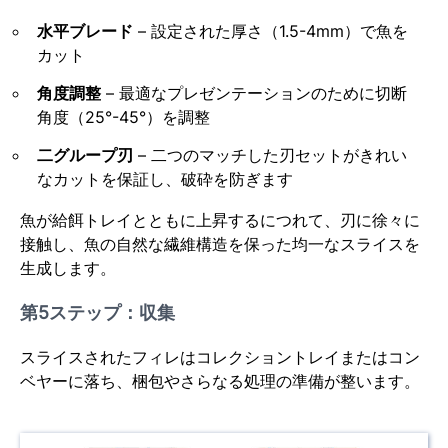
水平ブレード
– 設定された厚さ（1.5-4mm）で魚を
カット
角度調整
– 最適なプレゼンテーションのために切断
角度（25°-45°）を調整
二グループ刃
– 二つのマッチした刃セットがきれい
なカットを保証し、破砕を防ぎます
魚が給餌トレイとともに上昇するにつれて、刃に徐々に
接触し、魚の自然な繊維構造を保った均一なスライスを
生成します。
第5ステップ：収集
スライスされたフィレはコレクショントレイまたはコン
ベヤーに落ち、梱包やさらなる処理の準備が整います。