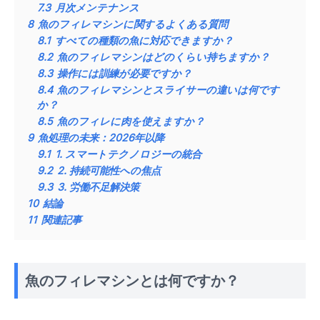
7.3
月次メンテナンス
8
魚のフィレマシンに関するよくある質問
8.1
すべての種類の魚に対応できますか？
8.2
魚のフィレマシンはどのくらい持ちますか？
8.3
操作には訓練が必要ですか？
8.4
魚のフィレマシンとスライサーの違いは何です
か？
8.5
魚のフィレに肉を使えますか？
9
魚処理の未来：2026年以降
9.1
1. スマートテクノロジーの統合
9.2
2. 持続可能性への焦点
9.3
3. 労働不足解決策
10
結論
11
関連記事
魚のフィレマシンとは何ですか？