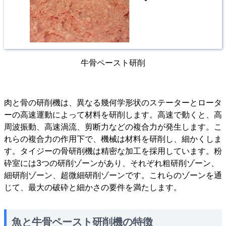
牛骨ペースト研削
肉と骨の研削機は、異なる幾何学形状のステーターとロータ
ーの高速運動によって材料を研削します。高速で動くと、高
周波振動、高速渦流、剪断力などの複合力が発生します。こ
れらの複合力の作用下で、機械は材料を研削し、細かくしま
す。タイジーの骨研削機は精密な加工を採用しています。粉
砕室には3つの研削ゾーンがあり、それぞれ粗研削ゾーン、
細研削ゾーン、超微細研削ゾーンです。これらのゾーンを通
じて、最大の破砕と細かさの要件を満たします。
魚と牛骨ペースト研削機の特徴