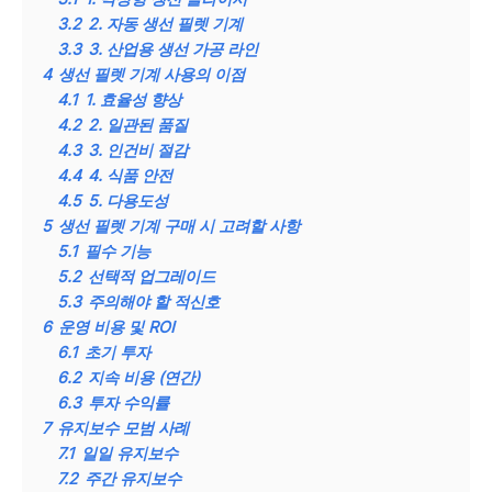
3.2
2. 자동 생선 필렛 기계
3.3
3. 산업용 생선 가공 라인
4
생선 필렛 기계 사용의 이점
4.1
1. 효율성 향상
4.2
2. 일관된 품질
4.3
3. 인건비 절감
4.4
4. 식품 안전
4.5
5. 다용도성
5
생선 필렛 기계 구매 시 고려할 사항
5.1
필수 기능
5.2
선택적 업그레이드
5.3
주의해야 할 적신호
6
운영 비용 및 ROI
6.1
초기 투자
6.2
지속 비용 (연간)
6.3
투자 수익률
7
유지보수 모범 사례
7.1
일일 유지보수
7.2
주간 유지보수