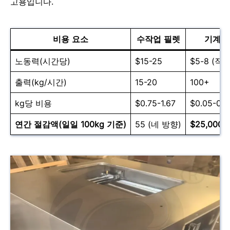
고용입니다.
비용 요소
수작업 필렛
기계 
노동력(시간당)
$15-25
$5-8 (작
출력(kg/시간)
15-20
100+
kg당 비용
$0.75-1.67
$0.05-0.0
연간 절감액(일일 100kg 기준)
55 (네 방향)
$25,000-