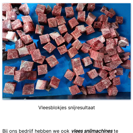
Vleesblokjes snijresultaat
Bij ons bedrijf hebben we ook
vlees snijmachines
te