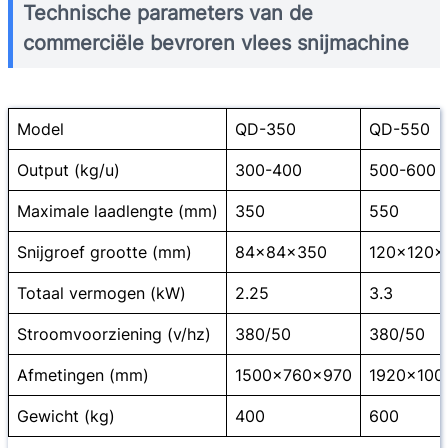
Technische parameters van de
commerciële bevroren vlees snijmachine
Model
QD-350
QD-550
Output (kg/u)
300-400
500-600
Maximale laadlengte (mm)
350
550
Snijgroef grootte (mm)
84×84×350
120×120×
Totaal vermogen (kW)
2.25
3.3
Stroomvoorziening (v/hz)
380/50
380/50
Afmetingen (mm)
1500×760×970
1920×100
Gewicht (kg)
400
600