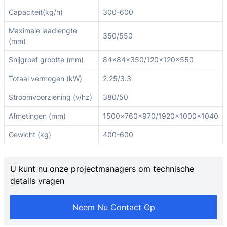
Capaciteit(kg/h)
300-600
Maximale laadlengte
350/550
(mm)
Snijgroef grootte (mm)
84×84×350/120×120×550
Totaal vermogen (kW)
2.25/3.3
Stroomvoorziening (v/hz)
380/50
Afmetingen (mm)
1500×760×970/1920×1000×1040
Gewicht (kg)
400-600
U kunt nu onze projectmanagers om technische
details vragen
Neem Nu Contact Op