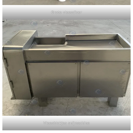
Grote vleesdicer
Vleesblokjes snijmachine