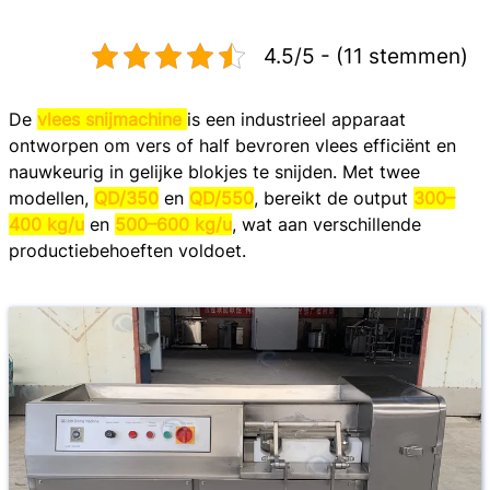
4.5/5 - (11 stemmen)
De
vlees snijmachine
is een industrieel apparaat
ontworpen om vers of half bevroren vlees efficiënt en
nauwkeurig in gelijke blokjes te snijden. Met twee
modellen,
QD/350
en
QD/550
, bereikt de output
300–
400 kg/u
en
500–600 kg/u
, wat aan verschillende
productiebehoeften voldoet.