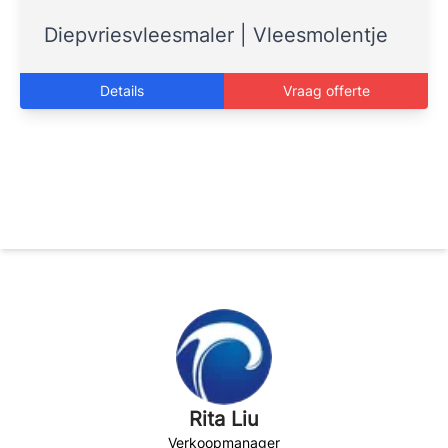
Diepvriesvleesmaler | Vleesmolentje
Details
Vraag offerte
Rita Liu
Verkoopmanager