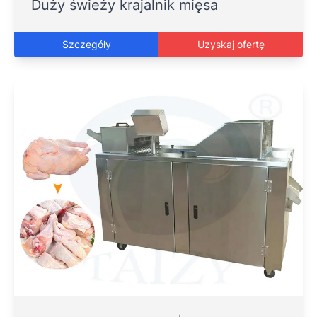
Duży świeży krajalnik mięsa
Szczegóły
Uzyskaj ofertę