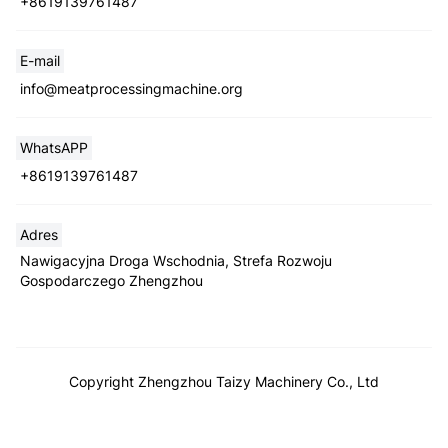
+8619139761487
E-mail
Whatsapp
info@meatprocessingmachine.org
Email
WhatsAPP
+8619139761487
Wechat
Chat
Adres
Nawigacyjna Droga Wschodnia, Strefa Rozwoju
Gospodarczego Zhengzhou
Copyright Zhengzhou Taizy Machinery Co., Ltd