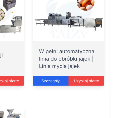
W pełni automatyczna
ji
linia do obróbki jajek |
Linia mycia jajek
skaj ofertę
Szczegóły
Uzyskaj ofertę