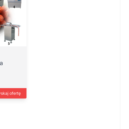
na
skaj ofertę