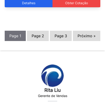
Detalhes
Obter Cotação
Page
1
Page
2
Page
3
Próximo »
Rita Liu
Gerente de Vendas