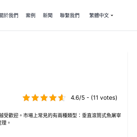
關於我們
案例
新聞
聯繫我們
繁體中文
4.6/5 - (11 votes)
越受歡迎。市場上常見的有兩種類型：垂直滾筒式魚屠宰
處理。