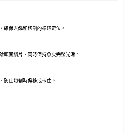
，確保去鱗和切割的準確定位。
除頑固鱗片，同時保持魚皮完整光滑。
，防止切割時偏移或卡住。