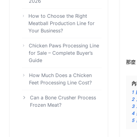
2026
How to Choose the Right
Meatball Production Line for
Your Business?
Chicken Paws Processing Line
for Sale – Complete Buyer’s
Guide
那麼
How Much Does a Chicken
Feet Processing Line Cost?
內
1
Can a Bone Crusher Process
2
Frozen Meat?
3
4
5