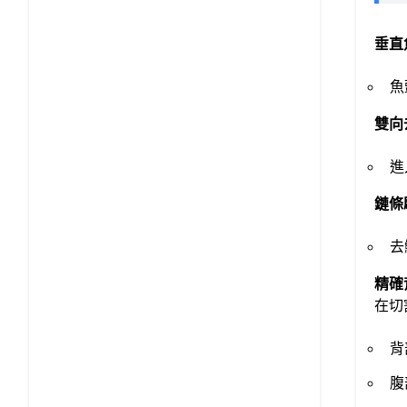
垂直
魚
雙向
進
鏈條
去
精確
在切
背
腹