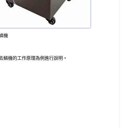
鱗機
去鱗機的工作原理為例進行說明。