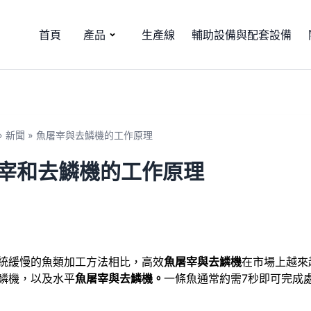
首頁
產品
生產線
輔助設備與配套設備
»
新聞
»
魚屠宰與去鱗機的工作原理
宰和去鱗機的工作原理
統緩慢的魚類加工方法相比，高效
魚屠宰與去鱗機
在市場上越來
鱗機，以及水平
魚屠宰與去鱗機。
一條魚通常約需7秒即可完成