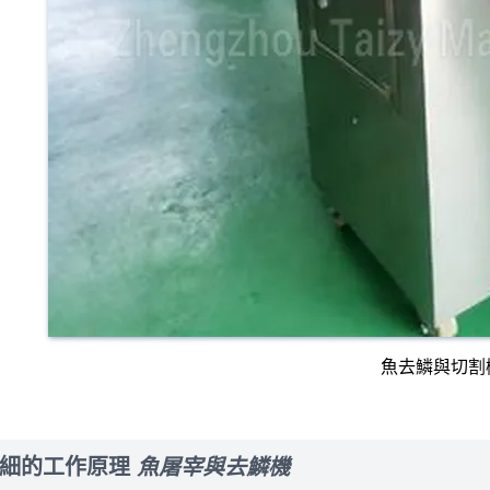
魚去鱗與切割
細的工作原理
魚屠宰與去鱗機