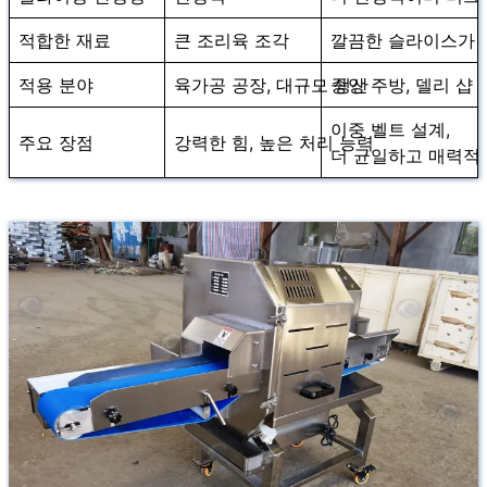
적합한 재료
큰 조리육 조각
깔끔한 슬라이스가 
적용 분야
육가공 공장, 대규모 생산
중앙 주방, 델리 샵
이중 벨트 설계,
주요 장점
강력한 힘, 높은 처리 능력
더 균일하고 매력적