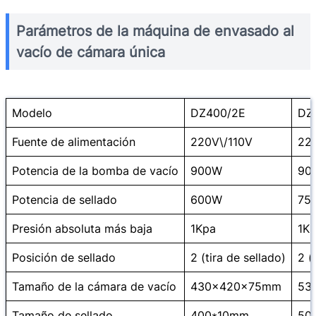
Parámetros de la máquina de envasado al
vacío de cámara única
Modelo
DZ400/2E
DZ
Fuente de alimentación
220V\/110V
22
Potencia de la bomba de vacío
900W
90
Potencia de sellado
600W
75
Presión absoluta más baja
1Kpa
1K
Posición de sellado
2 (tira de sellado)
2 (
Tamaño de la cámara de vacío
430x420x75mm
53
Tamaño de sellado
400*10mm
50