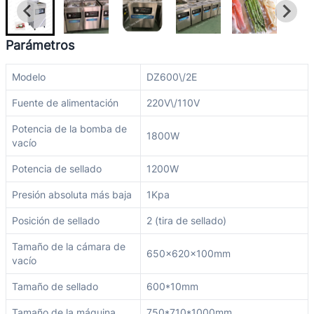
Parámetros
Modelo
DZ600\/2E
Fuente de alimentación
220V\/110V
Potencia de la bomba de
1800W
vacío
Potencia de sellado
1200W
Presión absoluta más baja
1Kpa
Posición de sellado
2 (tira de sellado)
Tamaño de la cámara de
650x620x100mm
vacío
Tamaño de sellado
600*10mm
Tamaño de la máquina
750*710*1000mm