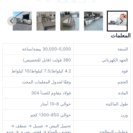
المعلمات
السعة
5,000–30,000 بيضة/ساعة
الجهد الكهربائي
380 فولت (قابل للتخصيص)
قوة
4.2 كيلواط/7.5 كيلواط/10 كيلواط
الحجم
وفقًا لجدول المعلمات المحدد
المادة
فولاذ مقاوم للصدأ 304
طول الماكينة
حوالي 8–10 أمتار
وزن
حوالي 850–1300 كجم
تحميل البيض → غسيل → شطف →
خطوات المعالجة
تجفيف بالهواء → فحص بصري → جمع