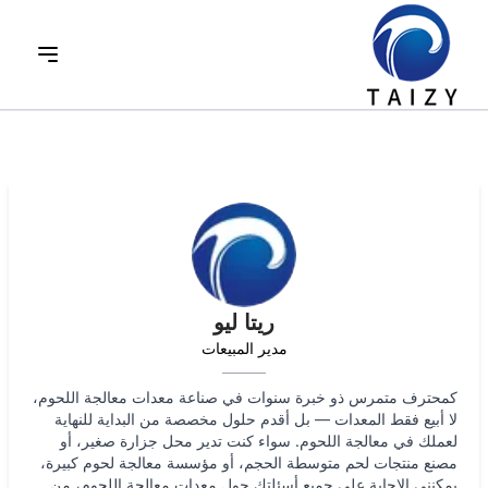
ريتا ليو
مدير المبيعات
كمحترف متمرس ذو خبرة سنوات في صناعة معدات معالجة اللحوم،
لا أبيع فقط المعدات — بل أقدم حلول مخصصة من البداية للنهاية
لعملك في معالجة اللحوم. سواء كنت تدير محل جزارة صغير، أو
مصنع منتجات لحم متوسطة الحجم، أو مؤسسة معالجة لحوم كبيرة،
يمكنني الإجابة على جميع أسئلتك حول معدات معالجة اللحوم، من