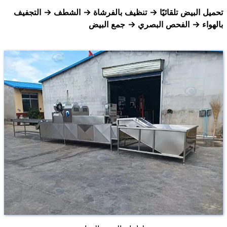
تحميل البيض تلقائيًا → تنظيف بالفرشاة → الشطف → التجفيف
بالهواء → الفحص البصري → جمع البيض