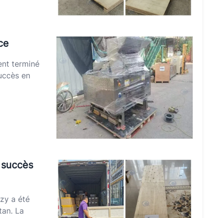
ce
nt terminé
succès en
c succès
zy a été
tan. La