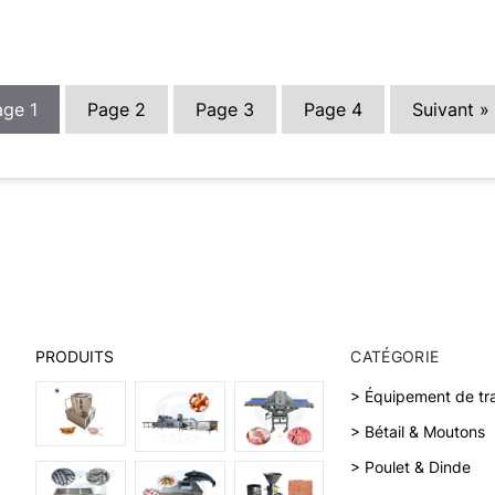
age
1
Page
2
Page
3
Page
4
Suivant »
PRODUITS
CATÉGORIE
> Équipement de tr
> Bétail & Moutons
> Poulet & Dinde