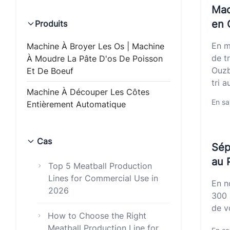
Mac
en 
Produits
En m
Machine À Broyer Les Os | Machine
de t
À Moudre La Pâte D'os De Poisson
Ouzb
Et De Boeuf
tri 
Machine À Découper Les Côtes
En sa
Entièrement Automatique
Cas
Sép
au 
Top 5 Meatball Production
Lines for Commercial Use in
En n
2026
300 
de v
How to Choose the Right
Meatball Production Line for