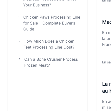
En sa
Your Business?
Chicken Paws Processing Line
Mac
for Sale – Complete Buyer’s
Guide
En m
la p
How Much Does a Chicken
Franc
Feet Processing Line Cost?
Can a Bone Crusher Process
En sa
Frozen Meat?
La 
au 
En a
mise