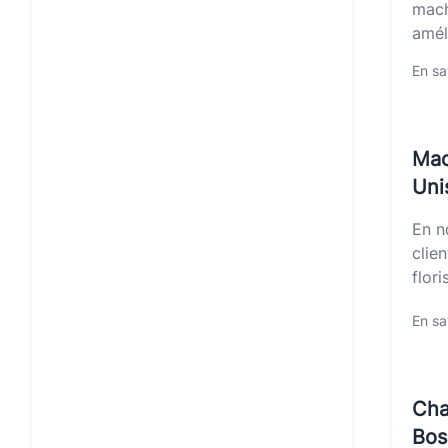
mach
amél
En sa
Mac
Uni
En n
clie
flori
En sa
Cha
Bos