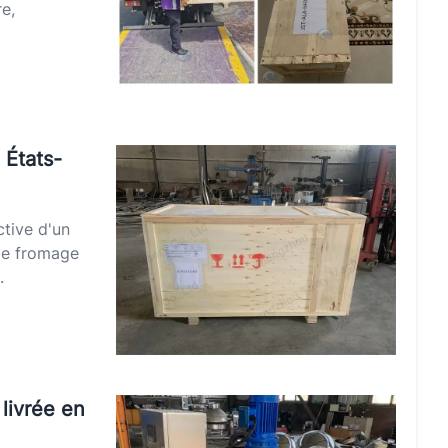
e,
 États-
tive d'un
 de fromage
.
livrée en