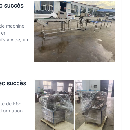
ec succès
 de machine
 en
fs à vide, un
vec succès
té de FS-
sformation