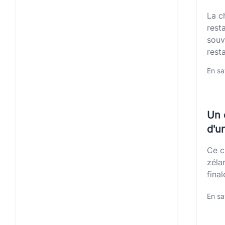
La c
rest
souv
rest
En sa
Un 
d'u
Ce c
zéla
fina
En sa