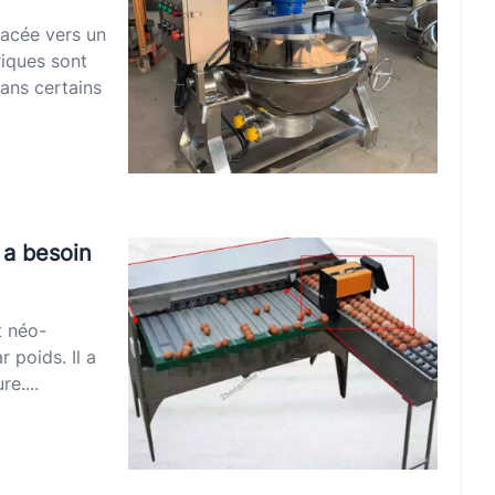
lacée vers un
riques sont
dans certains
 a besoin
t néo-
 poids. Il a
e....