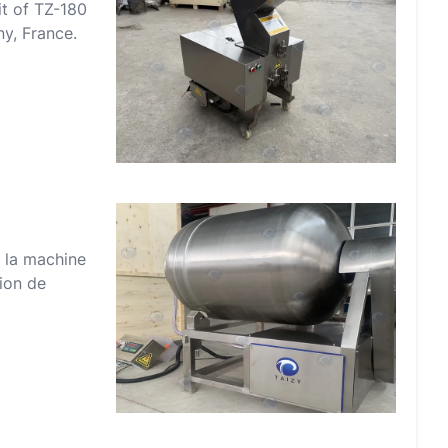
it of TZ-180
ny, France.
e la machine
ion de