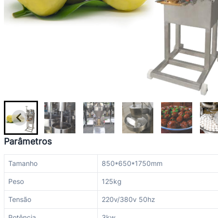
Parâmetros
Tamanho
850*650*1750mm
Peso
125kg
Tensão
220v/380v 50hz
Potência
3kw