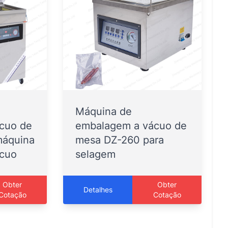
Máquina de
cuo de
embalagem a vácuo de
máquina
mesa DZ-260 para
ácuo
selagem
Obter
Obter
Detalhes
Cotação
Cotação